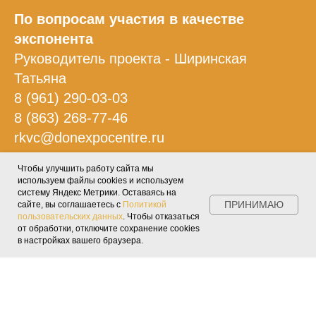
По вопросам участия в качестве
экспонента
Руководитель проекта - Ширинская
Татьяна
8 (961) 290-03-03
8 (863) 268-77-46
rkvc@donexpocentre.ru
Чтобы улучшить работу сайта мы
По вопросам посещения
используем файлы cookies и используем
систему Яндекс Метрики. Оставаясь на
8 (863) 268-77-94
ПРИНИМАЮ
сайте, вы соглашаетесь с
Политикой
marketing@donexpocentre.ru
пользовательских данных
. Чтобы отказаться
от обработки, отключите сохранение cookies
в настройках вашего браузера.
По вопросам участия в деловой
программе
Руководитель проекта деловой программы
- Меняева Елена