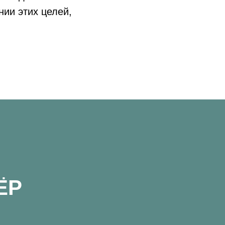
нии этих целей,
ЁР