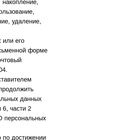
, накопление,
ользование,
ние, удаление,
 или его
исьменной форме
очтовый
04.
ставителем
 продолжить
альных данных
 6, части 2
«О персональных
 по достижении