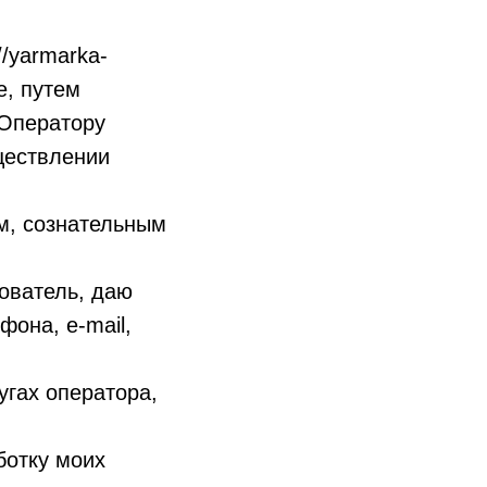
/yarmarka-
е, путем
 Оператору
ществлении
м, сознательным
ователь, даю
фона, e-mail,
гах оператора,
ботку моих